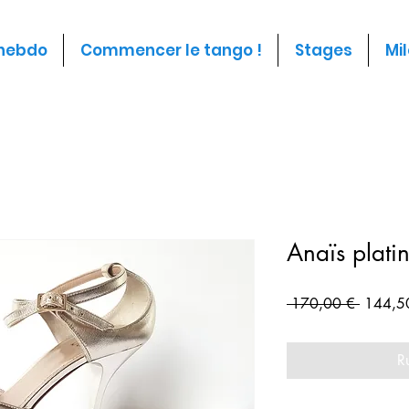
 hebdo
Commencer le tango !
Stages
Mi
Anaïs plati
Prix
 170,00 € 
144,5
original
R