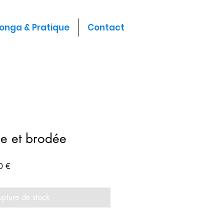
longa & Pratique
Contact
ne et brodée
Prix
0 €
promotionnel
upture de stock