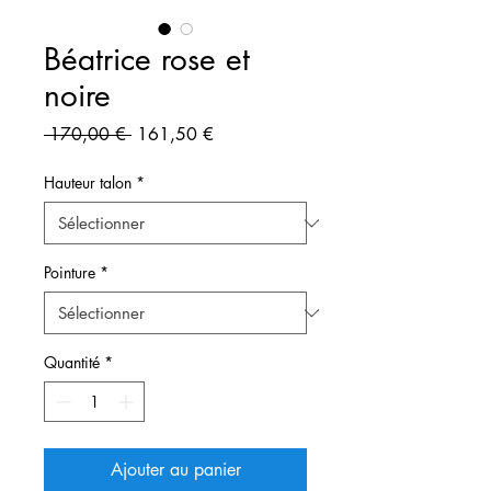
Béatrice rose et
noire
Prix
Prix
 170,00 € 
161,50 €
original
promotionnel
Hauteur talon
*
Pointure
*
Quantité
*
Ajouter au panier